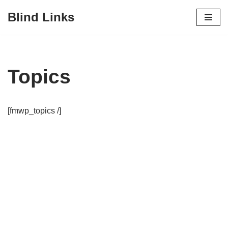
Blind Links
Zum
Inhalt
Topics
[fmwp_topics /]